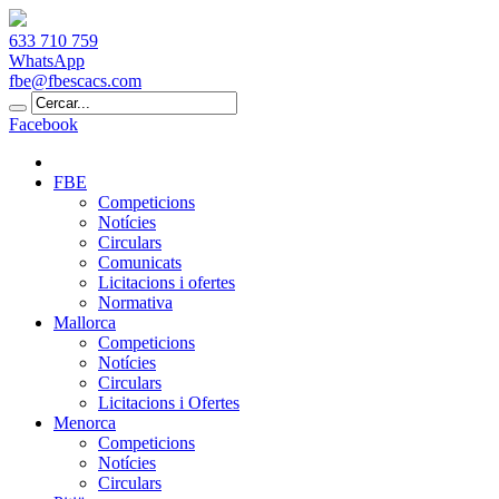
633 710 759
WhatsApp
fbe@fbescacs.com
Facebook
FBE
Competicions
Notícies
Circulars
Comunicats
Licitacions i ofertes
Normativa
Mallorca
Competicions
Notícies
Circulars
Licitacions i Ofertes
Menorca
Competicions
Notícies
Circulars