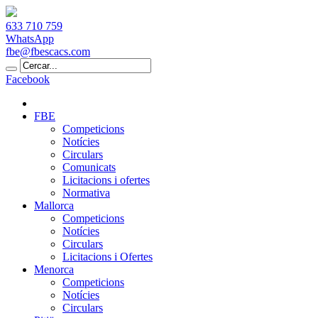
633 710 759
WhatsApp
fbe@fbescacs.com
Facebook
FBE
Competicions
Notícies
Circulars
Comunicats
Licitacions i ofertes
Normativa
Mallorca
Competicions
Notícies
Circulars
Licitacions i Ofertes
Menorca
Competicions
Notícies
Circulars