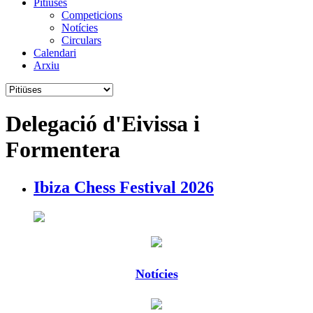
Pitiüses
Competicions
Notícies
Circulars
Calendari
Arxiu
Delegació d'Eivissa i
Formentera
Ibiza Chess Festival 2026
Notícies