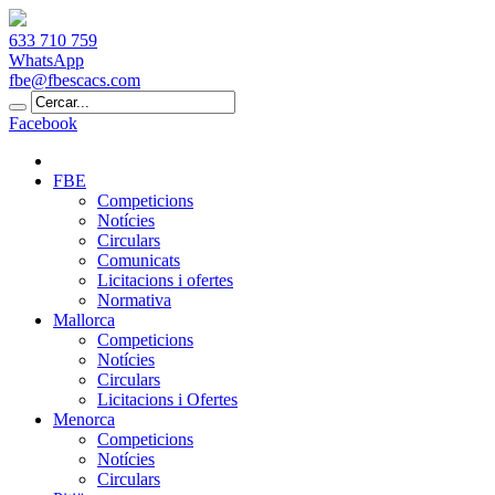
633 710 759
WhatsApp
fbe@fbescacs.com
Facebook
FBE
Competicions
Notícies
Circulars
Comunicats
Licitacions i ofertes
Normativa
Mallorca
Competicions
Notícies
Circulars
Licitacions i Ofertes
Menorca
Competicions
Notícies
Circulars