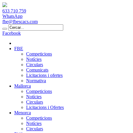
633 710 759
WhatsApp
fbe@fbescacs.com
Facebook
FBE
Competicions
Notícies
Circulars
Comunicats
Licitacions i ofertes
Normativa
Mallorca
Competicions
Notícies
Circulars
Licitacions i Ofertes
Menorca
Competicions
Notícies
Circulars