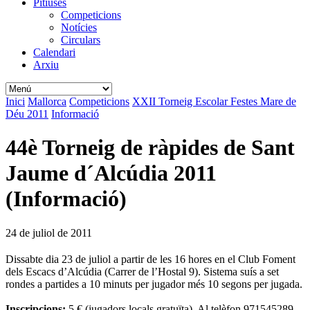
Pitiüses
Competicions
Notícies
Circulars
Calendari
Arxiu
Inici
Mallorca
Competicions
XXII Torneig Escolar Festes Mare de
Déu 2011
Informació
44è Torneig de ràpides de Sant
Jaume d´Alcúdia 2011
(Informació)
24 de juliol de 2011
Dissabte dia 23 de juliol a partir de les 16 hores en el Club Foment
dels Escacs d’Alcúdia (Carrer de l’Hostal 9). Sistema suís a set
rondes a partides a 10 minuts per jugador més 10 segons per jugada.
Inscripcions:
5 € (jugadors locals gratuïta). Al telèfon 971545289