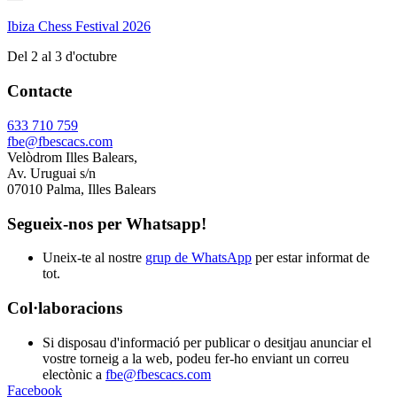
Ibiza Chess Festival 2026
Del 2 al 3 d'octubre
Contacte
633 710 759
fbe@fbescacs.com
Velòdrom Illes Balears,
Av. Uruguai s/n
07010 Palma, Illes Balears
Segueix-nos per Whatsapp!
Uneix-te al nostre
grup de WhatsApp
per estar informat de
tot.
Col·laboracions
Si disposau d'informació per publicar o desitjau anunciar el
vostre torneig a la web, podeu fer-ho enviant un correu
electònic a
fbe@fbescacs.com
Facebook