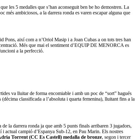
a que les 5 medalles que s’han aconseguit ben be ho demostren. La
 poc més ambiciosos, a la darrera ronda es varen escapar alguna que
vid Pons, així com a n’Oriol Masip i a Joan Cubas a on tots tres han
l de concentració. Més que mai el sentiment d’EQUIP DE MENORCA es
funcioni a la perfecció.
artides va lluitar de forma encomiable i amb un poc de “sort” hagués
(dècima classificada a l’absoluta i quarta femenina), lluitant fins a la
 de la darrera ronda ja que amb 5 punts finals arribaren 3 jugadors,
quí i actual campió d’Espanya Sub-12, en Pau Marin. Els nostres
dria Torrent (CC Es Castell)
medalla de bronze
, segon i tercer