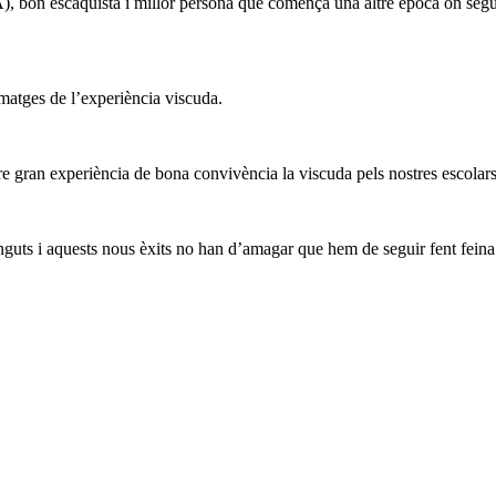
 bon escaquista i millor persona que comença una altre època on segur 
imatges de l’experiència viscuda.
tre gran experiència de bona convivència la viscuda pels nostres escolars
tinguts i aquests nous èxits no han d’amagar que hem de seguir fent fein