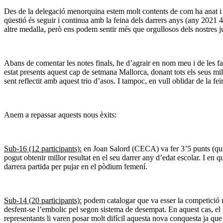
Des de la delegació menorquina estem molt contents de com ha anat i 
qüestió és seguir i continua amb la feina dels darrers anys (any 2021 
altre medalla, però ens podem sentir més que orgullosos dels nostres j
Abans de comentar les notes finals, he d’agrair en nom meu i de les fam
estat presents aquest cap de setmana Mallorca, donant tots els seus 
sent reflectit amb aquest trio d’asos. I tampoc, en vull oblidar de la f
Anem a repassar aquests nous èxits:
Sub-16 (12 participants):
en Joan Salord (CECA) va fer 3’5 punts (quint
pogut obtenir millor resultat en el seu darrer any d’edat escolar. I en 
darrera partida per pujar en el pòdium femení.
Sub-14 (20 participants):
podem catalogar que va esser la competició mé
desfent-se l’embolic pel segon sistema de desempat. En aquest cas, el 
representants li varen posar molt difícil aquesta nova conquesta ja que