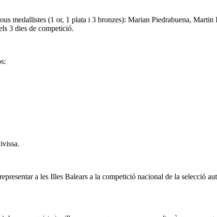
s nous medallistes (1 or, 1 plata i 3 bronzes): Marian Piedrabuena, Marti
els 3 dies de competició.
s:
ivissa.
epresentar a les Illes Balears a la competició nacional de la selecció au