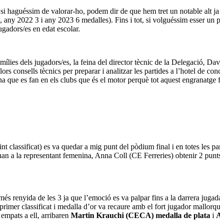
si haguéssim de valorar-ho, podem dir de que hem tret un notable alt j
4, any 2022 3 i any 2023 6 medalles). Fins i tot, si volguéssim esser un
ugadors/es en edat escolar.
ílies dels jugadors/es, la feina del director tècnic de la Delegació, Da
millors consells tècnics per preparar i analitzar les partides a l’hote
eina que es fan en els clubs que és el motor perquè tot aquest engranatge 
 classificat) es va quedar a mig punt del pòdium final i en totes les p
quan a la representant femenina, Anna Coll (CE Ferreries) obtenir 2 punts 
s renyida de les 3 ja que l’emoció es va palpar fins a la darrera jugada
primer classificat i medalla d’or va recaure amb el fort jugador mallor
 empats a ell, arribaren
Martin Krauchi (CECA) medalla de plata
i
A