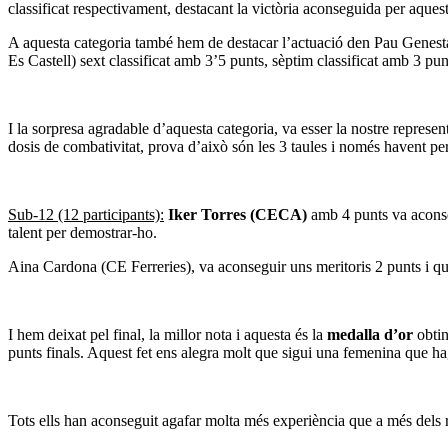
classificat respectivament, destacant la victòria aconseguida per aques
A aquesta categoria també hem de destacar l’actuació den Pau Genestar
Es Castell) sext classificat amb 3’5 punts, sèptim classificat amb 3 p
I la sorpresa agradable d’aquesta categoria, va esser la nostre represe
dosis de combativitat, prova d’això són les 3 taules i només havent pe
Sub-12 (12 participants):
Iker Torres (CECA)
amb 4 punts va acons
talent per demostrar-ho.
Aina Cardona (CE Ferreries), va aconseguir uns meritoris 2 punts i q
I hem deixat pel final, la millor nota i aquesta és la
medalla d’or
obtin
punts finals. Aquest fet ens alegra molt que sigui una femenina que hag
Tots ells han aconseguit agafar molta més experiència que a més dels r