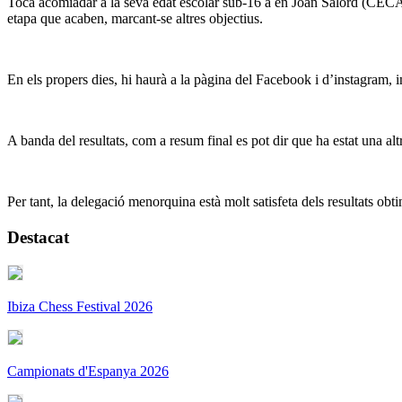
Toca acomiadar a la seva edat escolar sub-16 a en Joan Salord (CECA),
etapa que acaben, marcant-se altres objectius.
En els propers dies, hi haurà a la pàgina del Facebook i d’instagram, 
A banda del resultats, com a resum final es pot dir que ha estat una al
Per tant, la delegació menorquina està molt satisfeta dels resultats ob
Destacat
Ibiza Chess Festival 2026
Campionats d'Espanya 2026