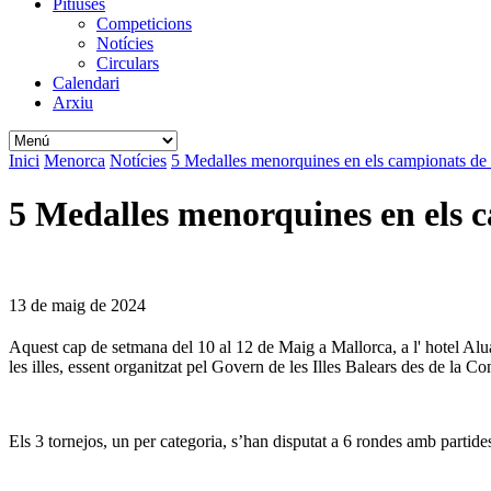
Pitiüses
Competicions
Notícies
Circulars
Calendari
Arxiu
Inici
Menorca
Notícies
5 Medalles menorquines en els campionats de 
5 Medalles menorquines en els c
13 de maig de 2024
Aquest cap de setmana del 10 al 12 de Maig a Mallorca, a l' hotel Alu
les illes, essent organitzat pel Govern de les Illes Balears des de la 
Els 3 tornejos, un per categoria, s’han disputat a 6 rondes amb parti