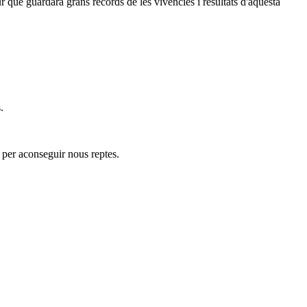
que guardarà grans records de les vivències i resultats d'aquesta
.
a per aconseguir nous reptes.