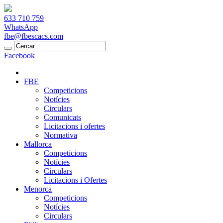
633 710 759
WhatsApp
fbe@fbescacs.com
Facebook
FBE
Competicions
Notícies
Circulars
Comunicats
Licitacions i ofertes
Normativa
Mallorca
Competicions
Notícies
Circulars
Licitacions i Ofertes
Menorca
Competicions
Notícies
Circulars