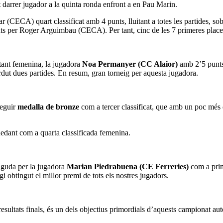
t darrer jugador a la quinta ronda enfront a en Pau Marin.
 (CECA) quart classificat amb 4 punts, lluitant a totes les partides, 
unts per Roger Arguimbau (CECA). Per tant, cinc de les 7 primeres places
ntant femenina, la jugadora
Noa Permanyer (CC Alaior)
amb 2’5 punts
rdut dues partides. En resum, gran torneig per aquesta jugadora.
eguir
medalla de bronze
com a tercer classificat, que amb un poc més d
uedant com a quarta classificada femenina.
guda per la jugadora
Marian Piedrabuena (CE Ferreries)
com a prime
i obtingut el millor premi de tots els nostres jugadors.
esultats finals, és un dels objectius primordials d’aquests campionat au