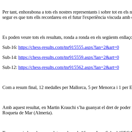
Per tant, enhorabona a tots els nostres representants i sobre tot en el
segur es que tots ells recordareu en el futur l'experiència viscuda amb 
Es poden veure tots els resultats, ronda a ronda en els següents enllaço
Sub-16:
https://chess-results.com/tnr915555.aspx?lan=2&art=0
Sub-14:
https://chess-results.com/tnr915559.aspx?lan=2&art=0
Sub-12:
https://chess-results.com/tnr915562.aspx?lan=2&art=0
Com a resum final, 12 medalles per Mallorca, 5 per Menorca i 1 per E
Amb aquest resultat, en Martin Krauchi s’ha guanyat el dret de poder r
Roqueta de Mar (Almeria).