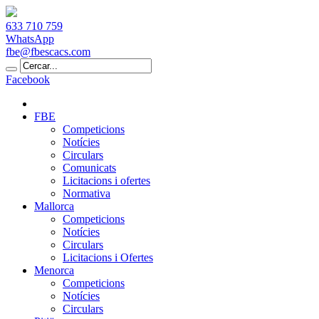
633 710 759
WhatsApp
fbe@fbescacs.com
Facebook
FBE
Competicions
Notícies
Circulars
Comunicats
Licitacions i ofertes
Normativa
Mallorca
Competicions
Notícies
Circulars
Licitacions i Ofertes
Menorca
Competicions
Notícies
Circulars