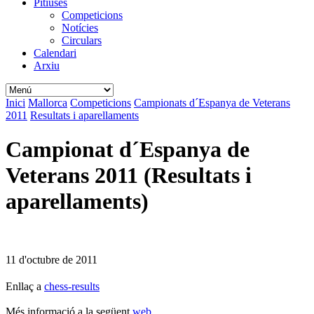
Pitiüses
Competicions
Notícies
Circulars
Calendari
Arxiu
Inici
Mallorca
Competicions
Campionats d´Espanya de Veterans
2011
Resultats i aparellaments
Campionat d´Espanya de
Veterans 2011 (Resultats i
aparellaments)
11 d'octubre de 2011
Enllaç a
chess-results
Més informació a la següent
web