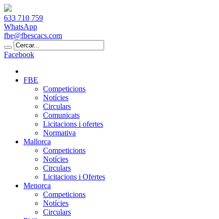
633 710 759
WhatsApp
fbe@fbescacs.com
Facebook
FBE
Competicions
Notícies
Circulars
Comunicats
Licitacions i ofertes
Normativa
Mallorca
Competicions
Notícies
Circulars
Licitacions i Ofertes
Menorca
Competicions
Notícies
Circulars