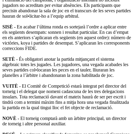
jugadors no acreditats per evitar absències. Els participants que
precisin abandonar la sala de joc en el transcurs de les seves partides
hauran de sol•licitar-ho a l’equip arbitral.
SISÈ -
En acabar l’última ronda es sortejarà l’ordre a aplicar entre
els següents desempats: sonnen i resultat particular. En cas d’empat
en els anteriors s’aplicaran els següents (en aquest ordre): número de
victòries, koya i partides de desempat. S’aplicaran les corresponents
correccions FIDE.
SETÈ -
És obligatori anotar la partida mitjançant el sistema
algebraic totes les jugades. Les jugadores, una vegada acabades les
seves partides col•locaran les peces en el tauler, lliuraran les
planelles a l’àrbitre i abandonaran la zona habilitada de joc.
VUITÈ -
El Comitè de Competició estarà integrat pel director del
torneig i el delegat que nomeni cadascuna de les tres delegacions
insulars. Tota reclamació davant el mateix haurà de ser per escrit i
tindrà com a termini màxim fins a mitja hora una vegada finalitzada
la partida en la qual tingui lloc el fet objecte de reclamació.
NOVÈ -
El torneig comptarà amb un àrbitre principal, un director
de torneig i altre personal auxiliar.