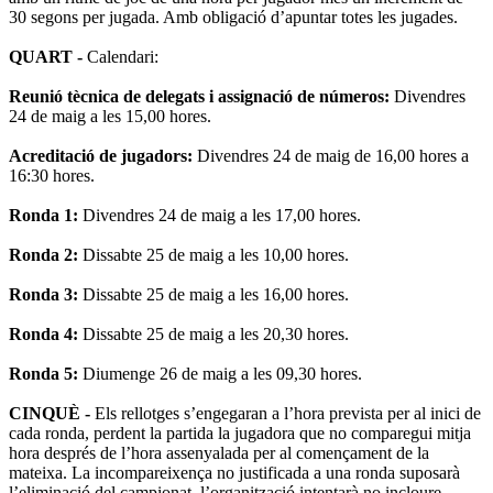
30 segons per jugada. Amb obligació d’apuntar totes les jugades.
QUART -
Calendari:
Reunió tècnica de delegats i assignació de números:
Divendres
24 de maig a les 15,00 hores.
Acreditació de jugadors:
Divendres 24 de maig de 16,00 hores a
16:30 hores.
Ronda 1:
Divendres 24 de maig a les 17,00 hores.
Ronda 2:
Dissabte 25 de maig a les 10,00 hores.
Ronda 3:
Dissabte 25 de maig a les 16,00 hores.
Ronda 4:
Dissabte 25 de maig a les 20,30 hores.
Ronda 5:
Diumenge 26 de maig a les 09,30 hores.
CINQUÈ -
Els rellotges s’engegaran a l’hora prevista per al inici de
cada ronda, perdent la partida la jugadora que no comparegui mitja
hora després de l’hora assenyalada per al començament de la
mateixa. La incompareixença no justificada a una ronda suposarà
l’eliminació del campionat, l’organització intentarà no incloure