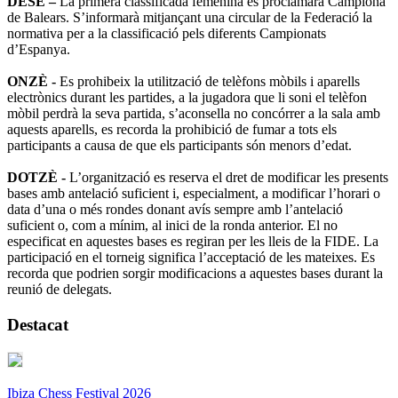
DESÈ –
La primera classificada femenina es proclamarà Campiona
de Balears. S’informarà mitjançant una circular de la Federació la
normativa per a la classificació pels diferents Campionats
d’Espanya.
ONZÈ -
Es prohibeix la utilització de telèfons mòbils i aparells
electrònics durant les partides, a la jugadora que li soni el telèfon
mòbil perdrà la seva partida, s’aconsella no concórrer a la sala amb
aquests aparells, es recorda la prohibició de fumar a tots els
participants a causa de que els participants són menors d’edat.
DOTZÈ -
L’organització es reserva el dret de modificar les presents
bases amb antelació suficient i, especialment, a modificar l’horari o
data d’una o més rondes donant avís sempre amb l’antelació
suficient o, com a mínim, al inici de la ronda anterior. El no
especificat en aquestes bases es regiran per les lleis de la FIDE. La
participació en el torneig significa l’acceptació de les mateixes. Es
recorda que podrien sorgir modificacions a aquestes bases durant la
reunió de delegats.
Destacat
Ibiza Chess Festival 2026