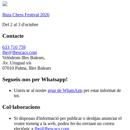
Ibiza Chess Festival 2026
Del 2 al 3 d'octubre
Contacte
633 710 759
fbe@fbescacs.com
Velòdrom Illes Balears,
Av. Uruguai s/n
07010 Palma, Illes Balears
Segueix-nos per Whatsapp!
Uneix-te al nostre
grup de WhatsApp
per estar informat de
tot.
Col·laboracions
Si disposau d'informació per publicar o desitjau anunciar el
vostre torneig a la web, podeu fer-ho enviant un correu
electònic a
fbe@fbescacs.com