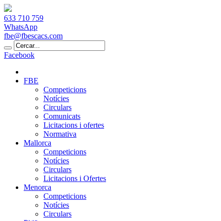
633 710 759
WhatsApp
fbe@fbescacs.com
Facebook
FBE
Competicions
Notícies
Circulars
Comunicats
Licitacions i ofertes
Normativa
Mallorca
Competicions
Notícies
Circulars
Licitacions i Ofertes
Menorca
Competicions
Notícies
Circulars