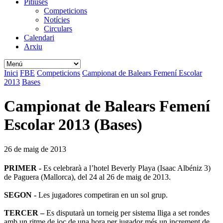
Pitiüses
Competicions
Notícies
Circulars
Calendari
Arxiu
Inici
FBE
Competicions
Campionat de Balears Femení Escolar
2013
Bases
Campionat de Balears Femení
Escolar 2013 (Bases)
26 de maig de 2013
PRIMER -
Es celebrarà a l’hotel Beverly Playa (Isaac Albéniz 3)
de Paguera (Mallorca), del 24 al 26 de maig de 2013.
SEGON -
Les jugadores competiran en un sol grup.
TERCER –
Es disputarà un torneig per sistema lliga a set rondes
amb un ritme de joc de una hora per jugador més un increment de