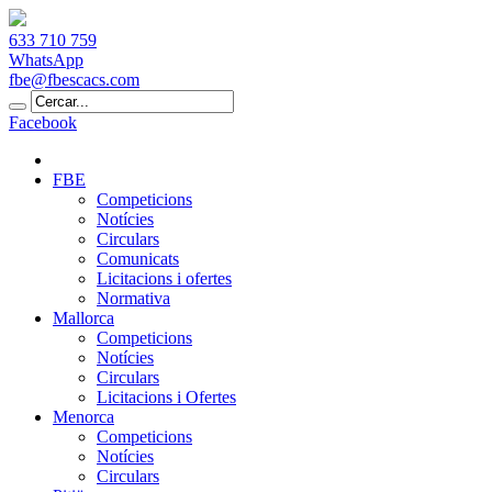
633 710 759
WhatsApp
fbe@fbescacs.com
Facebook
FBE
Competicions
Notícies
Circulars
Comunicats
Licitacions i ofertes
Normativa
Mallorca
Competicions
Notícies
Circulars
Licitacions i Ofertes
Menorca
Competicions
Notícies
Circulars