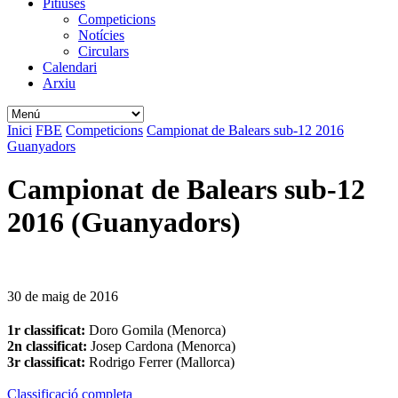
Pitiüses
Competicions
Notícies
Circulars
Calendari
Arxiu
Inici
FBE
Competicions
Campionat de Balears sub-12 2016
Guanyadors
Campionat de Balears sub-12
2016 (Guanyadors)
30 de maig de 2016
1r classificat:
Doro Gomila (Menorca)
2n classificat:
Josep Cardona (Menorca)
3r classificat:
Rodrigo Ferrer (Mallorca)
Classificació completa