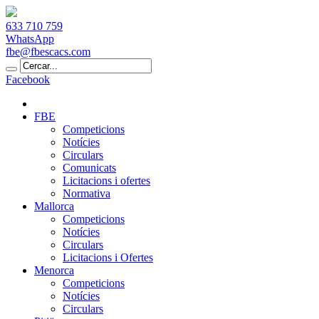
633 710 759
WhatsApp
fbe@fbescacs.com
Facebook
FBE
Competicions
Notícies
Circulars
Comunicats
Licitacions i ofertes
Normativa
Mallorca
Competicions
Notícies
Circulars
Licitacions i Ofertes
Menorca
Competicions
Notícies
Circulars