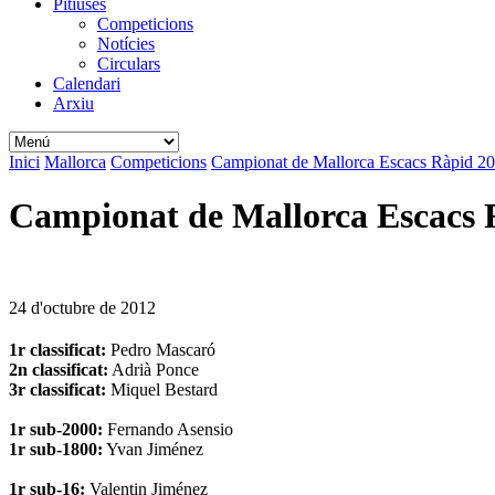
Pitiüses
Competicions
Notícies
Circulars
Calendari
Arxiu
Inici
Mallorca
Competicions
Campionat de Mallorca Escacs Ràpid 2
Campionat de Mallorca Escacs 
24 d'octubre de 2012
1r classificat:
Pedro Mascaró
2n classificat:
Adrià Ponce
3r classificat:
Miquel Bestard
1r sub-2000:
Fernando Asensio
1r sub-1800:
Yvan Jiménez
1r sub-16:
Valentin Jiménez