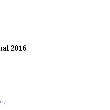
ual 2016
os)