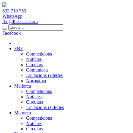
633 710 759
WhatsApp
fbe@fbescacs.com
Facebook
FBE
Competicions
Notícies
Circulars
Comunicats
Licitacions i ofertes
Normativa
Mallorca
Competicions
Notícies
Circulars
Licitacions i Ofertes
Menorca
Competicions
Notícies
Circulars