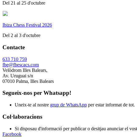
Del 21 al 25 d'octubre
Ibiza Chess Festival 2026
Del 2 al 3 d'octubre
Contacte
633 710 759
fbe@fbescacs.com
Velòdrom Illes Balears,
Av. Uruguai s/n
07010 Palma, Illes Balears
Segueix-nos per Whatsapp!
Uneix-te al nostre
grup de WhatsApp
per estar informat de tot.
Col·laboracions
Si disposau d'informació per publicar o desitjau anunciar el vos
Facebook