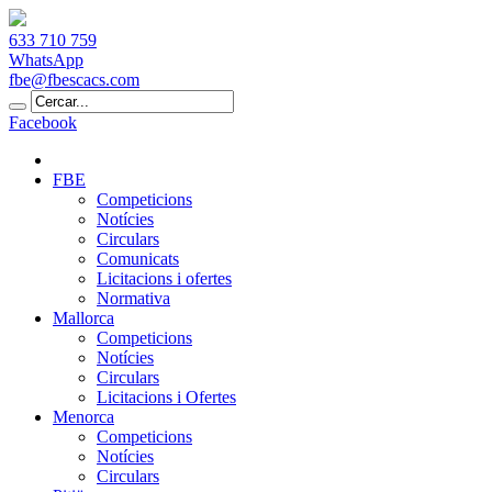
633 710 759
WhatsApp
fbe@fbescacs.com
Facebook
FBE
Competicions
Notícies
Circulars
Comunicats
Licitacions i ofertes
Normativa
Mallorca
Competicions
Notícies
Circulars
Licitacions i Ofertes
Menorca
Competicions
Notícies
Circulars