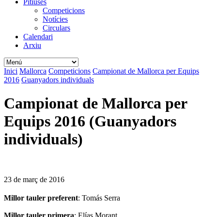
Pitiüses
Competicions
Notícies
Circulars
Calendari
Arxiu
Inici
Mallorca
Competicions
Campionat de Mallorca per Equips
2016
Guanyadors individuals
Campionat de Mallorca per
Equips 2016 (Guanyadors
individuals)
23 de març de 2016
Millor tauler preferent
: Tomás Serra
Millor tauler primera
: Elías Morant