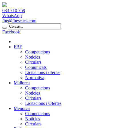
633 710 759
WhatsApp
fbe@fbescacs.com
Facebook
FBE
Competicions
Notícies
Circulars
Comunicats
Licitacions i ofertes
Normativa
Mallorca
Competicions
Notícies
Circulars
Licitacions i Ofertes
Menorca
Competicions
Notícies
Circulars