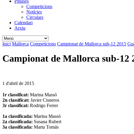
Pitiüses
Competicions
Notícies
Circulars
Calendari
Arxiu
Inici
Mallorca
Competicions
Campionat de Mallorca sub-12 2015
Gu
Campionat de Mallorca sub-12 
1 d'abril de 2015
1r classificat:
Marina Massó
2n classificat:
Javier Cisneros
3r classificat:
Rodrigo Ferrer
1a classificada:
Marina Massó
2a classificada:
Susana Rubert
3a classificada:
Marta Tomás