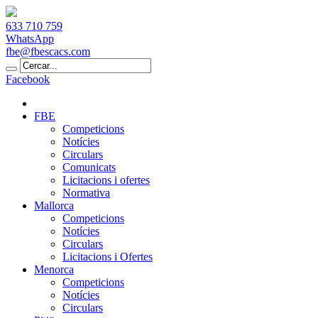
633 710 759
WhatsApp
fbe@fbescacs.com
Facebook
FBE
Competicions
Notícies
Circulars
Comunicats
Licitacions i ofertes
Normativa
Mallorca
Competicions
Notícies
Circulars
Licitacions i Ofertes
Menorca
Competicions
Notícies
Circulars