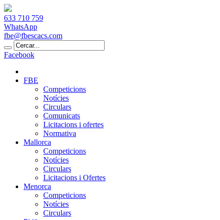
633 710 759
WhatsApp
fbe@fbescacs.com
Facebook
FBE
Competicions
Notícies
Circulars
Comunicats
Licitacions i ofertes
Normativa
Mallorca
Competicions
Notícies
Circulars
Licitacions i Ofertes
Menorca
Competicions
Notícies
Circulars