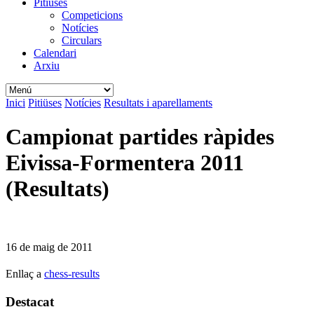
Pitiüses
Competicions
Notícies
Circulars
Calendari
Arxiu
Inici
Pitiüses
Notícies
Resultats i aparellaments
Campionat partides ràpides
Eivissa-Formentera 2011
(Resultats)
16 de maig de 2011
Enllaç a
chess-results
Destacat