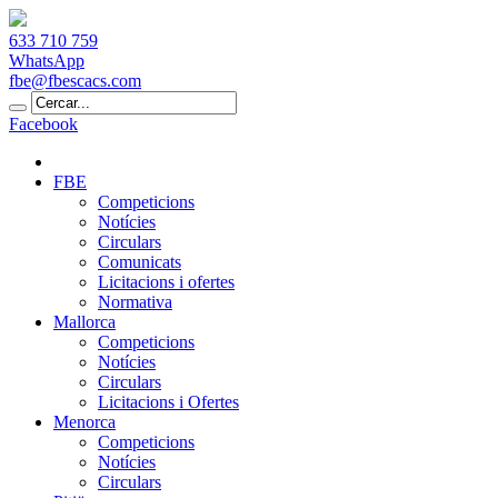
633 710 759
WhatsApp
fbe@fbescacs.com
Facebook
FBE
Competicions
Notícies
Circulars
Comunicats
Licitacions i ofertes
Normativa
Mallorca
Competicions
Notícies
Circulars
Licitacions i Ofertes
Menorca
Competicions
Notícies
Circulars