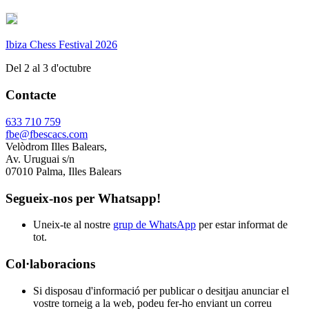
Ibiza Chess Festival 2026
Del 2 al 3 d'octubre
Contacte
633 710 759
fbe@fbescacs.com
Velòdrom Illes Balears,
Av. Uruguai s/n
07010 Palma, Illes Balears
Segueix-nos per Whatsapp!
Uneix-te al nostre
grup de WhatsApp
per estar informat de
tot.
Col·laboracions
Si disposau d'informació per publicar o desitjau anunciar el
vostre torneig a la web, podeu fer-ho enviant un correu