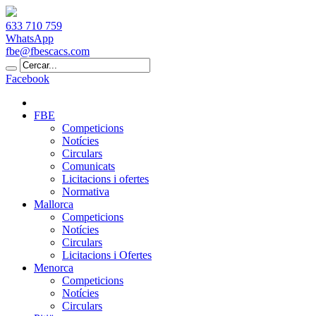
633 710 759
WhatsApp
fbe@fbescacs.com
Facebook
FBE
Competicions
Notícies
Circulars
Comunicats
Licitacions i ofertes
Normativa
Mallorca
Competicions
Notícies
Circulars
Licitacions i Ofertes
Menorca
Competicions
Notícies
Circulars