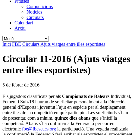
Pitiüses
Competicions
Notícies
Circulars
Calendari
Arxiu
Inici
FBE
Circulars
Ajuts viatges entre illes esportistes
Circular 11-2016 (Ajuts viatges
entre illes esportistes)
5 de febrer de 2016
Els jugadors classificats per als
Campionats de Balears
Individual,
Femení i Sub-18 hauran de sol·licitar personalment a la Direcció
general d?Esports i joventut l´ajut en espècie per al desplaçament
entre illes de la competició en què participin. Les sol·licituds s´han
de presentar, com a mínim,
quinze dies abans
que s´iniciï la
competició. Abans s´ha confirmar a la Federació per correu
electrònic
fbe@fbescacs.org
la participació. Una vegada realitzada
la confirmació la Federació farà arribar als esportistes el procediment