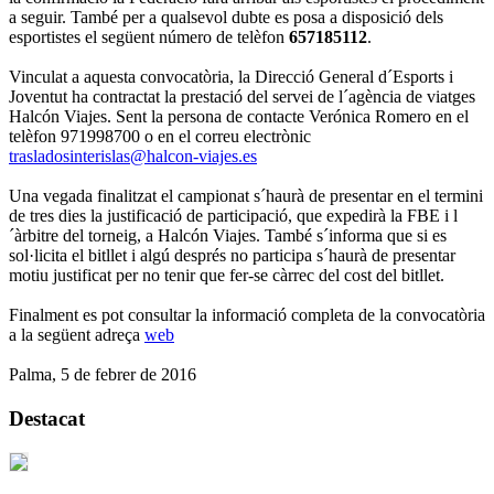
a seguir. També per a qualsevol dubte es posa a disposició dels
esportistes el següent número de telèfon
657185112
.
Vinculat a aquesta convocatòria, la Direcció General d´Esports i
Joventut ha contractat la prestació del servei de l´agència de viatges
Halcón Viajes. Sent la persona de contacte Verónica Romero en el
telèfon 971998700 o en el correu electrònic
trasladosinterislas@halcon-viajes.es
Una vegada finalitzat el campionat s´haurà de presentar en el termini
de tres dies la justificació de participació, que expedirà la FBE i l
´àrbitre del torneig, a Halcón Viajes. També s´informa que si es
sol·licita el bitllet i algú després no participa s´haurà de presentar
motiu justificat per no tenir que fer-se càrrec del cost del bitllet.
Finalment es pot consultar la informació completa de la convocatòria
a la següent adreça
web
Palma, 5 de febrer de 2016
Destacat