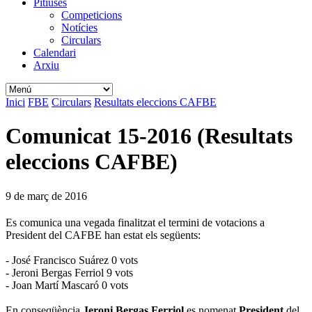
Pitiüses
Competicions
Notícies
Circulars
Calendari
Arxiu
Inici
FBE
Circulars
Resultats eleccions CAFBE
Comunicat 15-2016 (Resultats
eleccions CAFBE)
9 de març de 2016
Es comunica una vegada finalitzat el termini de votacions a
President del CAFBE han estat els següents:
- José Francisco Suárez 0 vots
- Jeroni Bergas Ferriol 9 vots
- Joan Martí Mascaró 0 vots
En conseqüència
Jeroni Bergas Ferriol
es nomenat
President
del