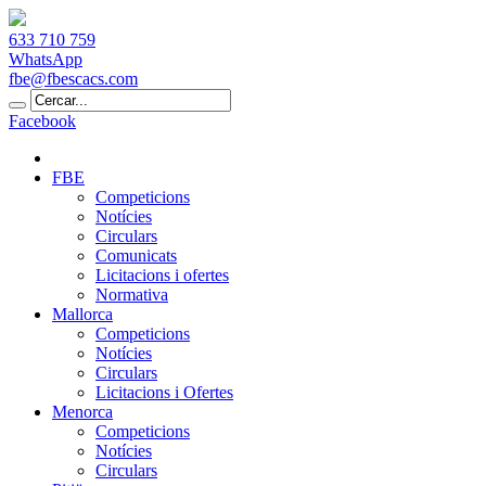
633 710 759
WhatsApp
fbe@fbescacs.com
Facebook
FBE
Competicions
Notícies
Circulars
Comunicats
Licitacions i ofertes
Normativa
Mallorca
Competicions
Notícies
Circulars
Licitacions i Ofertes
Menorca
Competicions
Notícies
Circulars