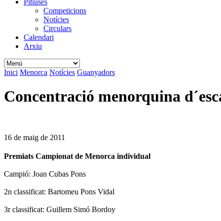
Pitiüses
Competicions
Notícies
Circulars
Calendari
Arxiu
Inici
Menorca
Notícies
Guanyadors
Concentració menorquina d´esc
16 de maig de 2011
Premiats Campionat de Menorca individual
Campió: Joan Cubas Pons
2n classificat: Bartomeu Pons Vidal
3r classificat: Guillem Simó Bordoy