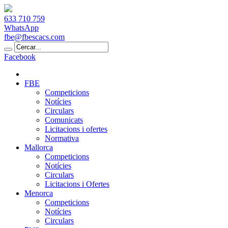
633 710 759
WhatsApp
fbe@fbescacs.com
Facebook
FBE
Competicions
Notícies
Circulars
Comunicats
Licitacions i ofertes
Normativa
Mallorca
Competicions
Notícies
Circulars
Licitacions i Ofertes
Menorca
Competicions
Notícies
Circulars