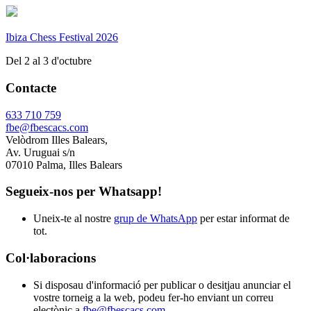
Ibiza Chess Festival 2026
Del 2 al 3 d'octubre
Contacte
633 710 759
fbe@fbescacs.com
Velòdrom Illes Balears,
Av. Uruguai s/n
07010 Palma, Illes Balears
Segueix-nos per Whatsapp!
Uneix-te al nostre
grup de WhatsApp
per estar informat de
tot.
Col·laboracions
Si disposau d'informació per publicar o desitjau anunciar el
vostre torneig a la web, podeu fer-ho enviant un correu
electònic a
fbe@fbescacs.com