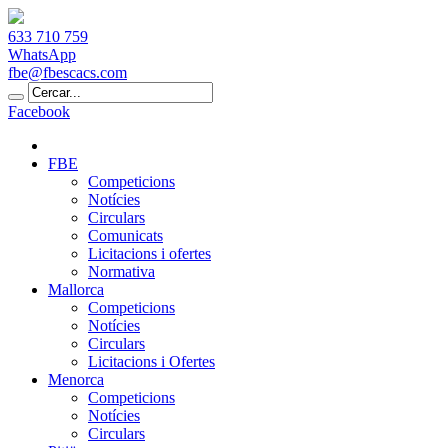
633 710 759
WhatsApp
fbe@fbescacs.com
Facebook
FBE
Competicions
Notícies
Circulars
Comunicats
Licitacions i ofertes
Normativa
Mallorca
Competicions
Notícies
Circulars
Licitacions i Ofertes
Menorca
Competicions
Notícies
Circulars