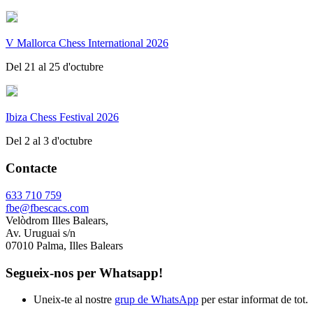
V Mallorca Chess International 2026
Del 21 al 25 d'octubre
Ibiza Chess Festival 2026
Del 2 al 3 d'octubre
Contacte
633 710 759
fbe@fbescacs.com
Velòdrom Illes Balears,
Av. Uruguai s/n
07010 Palma, Illes Balears
Segueix-nos per Whatsapp!
Uneix-te al nostre
grup de WhatsApp
per estar informat de tot.