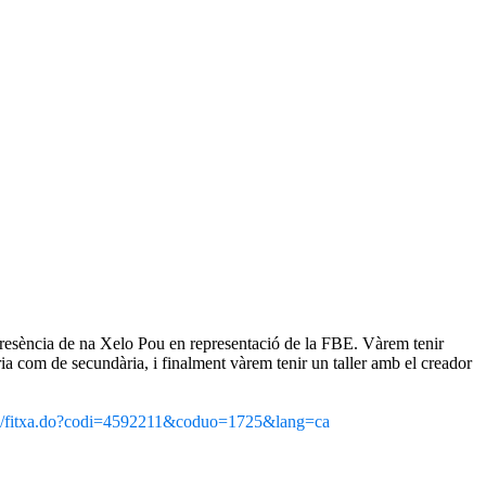
presència de na Xelo Pou en representació de la FBE. Vàrem tenir
ia com de secundària, i finalment vàrem tenir un taller amb el creador
sac/fitxa.do?codi=4592211&coduo=1725&lang=ca