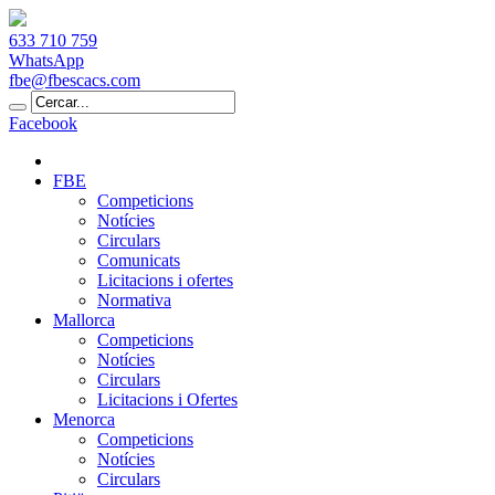
633 710 759
WhatsApp
fbe@fbescacs.com
Facebook
FBE
Competicions
Notícies
Circulars
Comunicats
Licitacions i ofertes
Normativa
Mallorca
Competicions
Notícies
Circulars
Licitacions i Ofertes
Menorca
Competicions
Notícies
Circulars