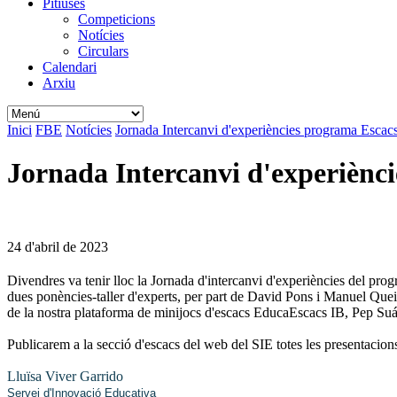
Pitiüses
Competicions
Notícies
Circulars
Calendari
Arxiu
Inici
FBE
Notícies
Jornada Intercanvi d'experiències programa Escacs
Jornada Intercanvi d'experiènci
24 d'abril de 2023
Divendres va tenir lloc la Jornada d'intercanvi d'experiències del p
dues ponències-taller d'experts, per part de David Pons i Manuel Queir
de la nostra plataforma de minijocs d'escacs EducaEscacs IB, Pep Suá
Publicarem a la secció d'escacs del web del SIE totes les presentacions i
Lluïsa Viver Garrido
Servei d'Innovació Educativa