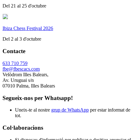
Del 21 al 25 d'octubre
Ibiza Chess Festival 2026
Del 2 al 3 d'octubre
Contacte
633 710 759
fbe@fbescacs.com
Velòdrom Illes Balears,
Av. Uruguai s/n
07010 Palma, Illes Balears
Segueix-nos per Whatsapp!
Uneix-te al nostre
grup de WhatsApp
per estar informat de
tot.
Col·laboracions
Si disposau d'informació per publicar o desitjau anunciar el