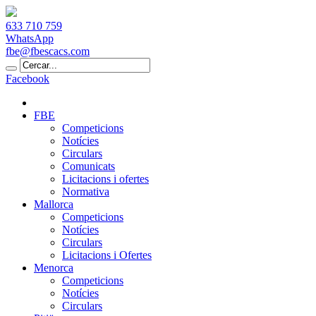
633 710 759
WhatsApp
fbe@fbescacs.com
Facebook
FBE
Competicions
Notícies
Circulars
Comunicats
Licitacions i ofertes
Normativa
Mallorca
Competicions
Notícies
Circulars
Licitacions i Ofertes
Menorca
Competicions
Notícies
Circulars