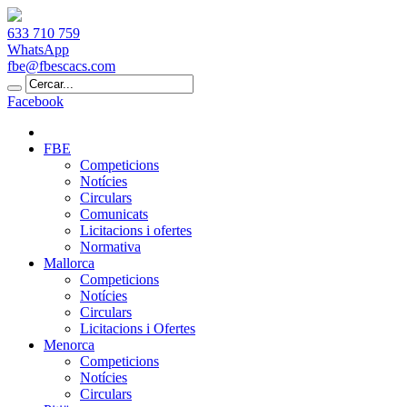
633 710 759
WhatsApp
fbe@fbescacs.com
Facebook
FBE
Competicions
Notícies
Circulars
Comunicats
Licitacions i ofertes
Normativa
Mallorca
Competicions
Notícies
Circulars
Licitacions i Ofertes
Menorca
Competicions
Notícies
Circulars