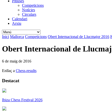
Pitiüses
Competicions
Notícies
Circulars
Calendari
Arxiu
Inici
Mallorca
Competicions
Obert Internacional de Llucmajor 2016
R
Obert Internacional de Llucmajo
6 de maig de 2016
Enllaç a
Chess-results
Destacat
Ibiza Chess Festival 2026