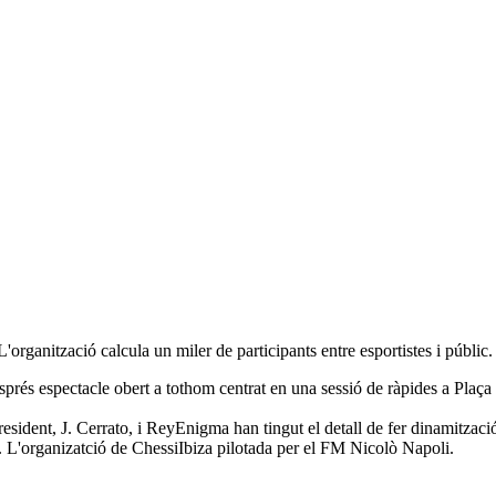
rganització calcula un miler de participants entre esportistes i públic
sprés espectacle obert a tothom centrat en una sessió de ràpides a Plaç
esident, J. Cerrato, i ReyEnigma han tingut el detall de fer dinamitzac
a. L'organizatció de ChessiIbiza pilotada per el FM Nicolò Napoli.