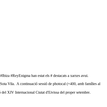
. #Ibiza #ReyEnigma han estat els # destacats a xarxes avui.
a Sota Vila. A continuació sessió de photocal (+400, amb famílies al
ió del XIV Internacional Ciutat d'Eivissa del proper setembre.