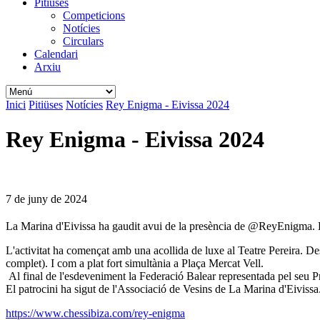
Pitiüses
Competicions
Notícies
Circulars
Calendari
Arxiu
Inici
Pitiüses
Notícies
Rey Enigma - Eivissa 2024
Rey Enigma - Eivissa 2024
7 de juny de 2024
La Marina d'Eivissa ha gaudit avui de la presència de @ReyEnigma. L'o
L'activitat ha començat amb una acollida de luxe al Teatre Pereira. De
complet). I com a plat fort simultània a Plaça Mercat Vell.
Al final de l'esdeveniment la Federació Balear representada pel seu Pr
El patrocini ha sigut de l'Associació de Vesins de La Marina d'Eiviss
https://www.chessibiza.com/rey-enigma