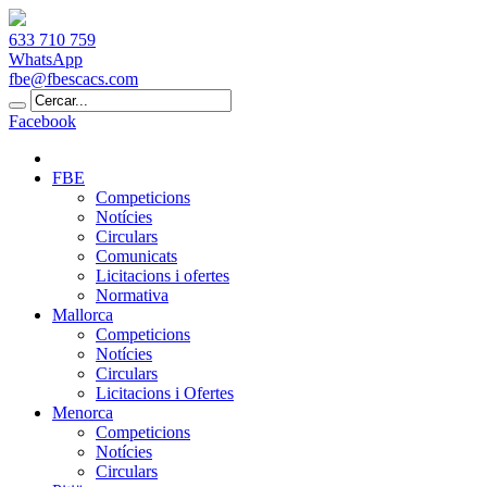
633 710 759
WhatsApp
fbe@fbescacs.com
Facebook
FBE
Competicions
Notícies
Circulars
Comunicats
Licitacions i ofertes
Normativa
Mallorca
Competicions
Notícies
Circulars
Licitacions i Ofertes
Menorca
Competicions
Notícies
Circulars