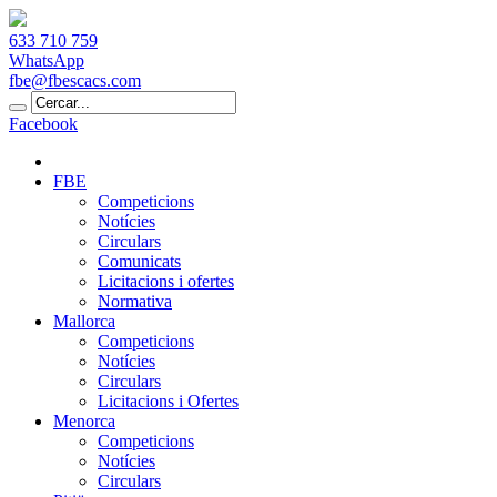
633 710 759
WhatsApp
fbe@fbescacs.com
Facebook
FBE
Competicions
Notícies
Circulars
Comunicats
Licitacions i ofertes
Normativa
Mallorca
Competicions
Notícies
Circulars
Licitacions i Ofertes
Menorca
Competicions
Notícies
Circulars