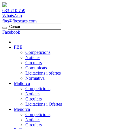
633 710 759
WhatsApp
fbe@fbescacs.com
Facebook
FBE
Competicions
Notícies
Circulars
Comunicats
Licitacions i ofertes
Normativa
Mallorca
Competicions
Notícies
Circulars
Licitacions i Ofertes
Menorca
Competicions
Notícies
Circulars