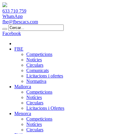
633 710 759
WhatsApp
fbe@fbescacs.com
Facebook
FBE
Competicions
Notícies
Circulars
Comunicats
Licitacions i ofertes
Normativa
Mallorca
Competicions
Notícies
Circulars
Licitacions i Ofertes
Menorca
Competicions
Notícies
Circulars