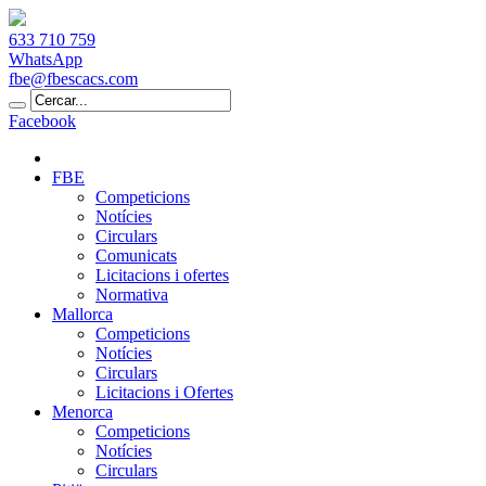
633 710 759
WhatsApp
fbe@fbescacs.com
Facebook
FBE
Competicions
Notícies
Circulars
Comunicats
Licitacions i ofertes
Normativa
Mallorca
Competicions
Notícies
Circulars
Licitacions i Ofertes
Menorca
Competicions
Notícies
Circulars