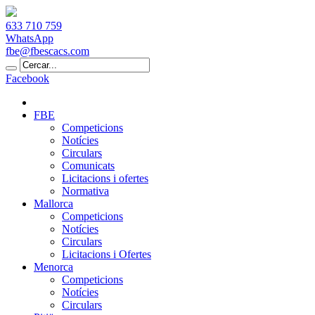
633 710 759
WhatsApp
fbe@fbescacs.com
Facebook
FBE
Competicions
Notícies
Circulars
Comunicats
Licitacions i ofertes
Normativa
Mallorca
Competicions
Notícies
Circulars
Licitacions i Ofertes
Menorca
Competicions
Notícies
Circulars