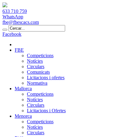
633 710 759
WhatsApp
fbe@fbescacs.com
Facebook
FBE
Competicions
Notícies
Circulars
Comunicats
Licitacions i ofertes
Normativa
Mallorca
Competicions
Notícies
Circulars
Licitacions i Ofertes
Menorca
Competicions
Notícies
Circulars