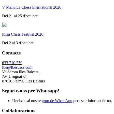
V Mallorca Chess International 2026
Del 21 al 25 d'octubre
Ibiza Chess Festival 2026
Del 2 al 3 d'octubre
Contacte
633 710 759
fbe@fbescacs.com
Velòdrom Illes Balears,
Av. Uruguai s/n
07010 Palma, Illes Balears
Segueix-nos per Whatsapp!
Uneix-te al nostre
grup de WhatsApp
per estar informat de tot.
Col·laboracions