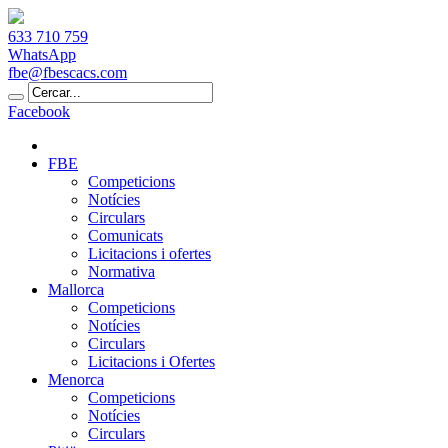
633 710 759
WhatsApp
fbe@fbescacs.com
Facebook
FBE
Competicions
Notícies
Circulars
Comunicats
Licitacions i ofertes
Normativa
Mallorca
Competicions
Notícies
Circulars
Licitacions i Ofertes
Menorca
Competicions
Notícies
Circulars