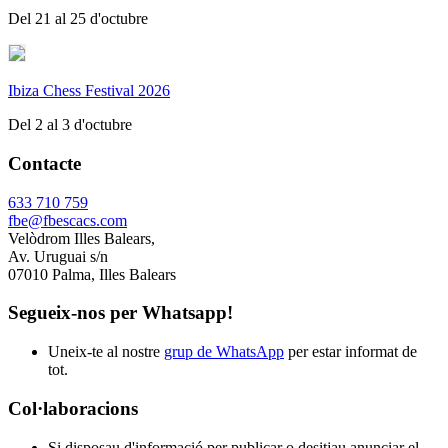
Del 21 al 25 d'octubre
Ibiza Chess Festival 2026
Del 2 al 3 d'octubre
Contacte
633 710 759
fbe@fbescacs.com
Velòdrom Illes Balears,
Av. Uruguai s/n
07010 Palma, Illes Balears
Segueix-nos per Whatsapp!
Uneix-te al nostre
grup de WhatsApp
per estar informat de
tot.
Col·laboracions
Si disposau d'informació per publicar o desitjau anunciar el