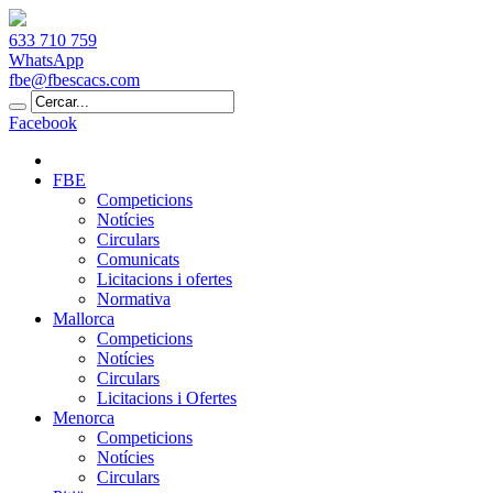
633 710 759
WhatsApp
fbe@fbescacs.com
Facebook
FBE
Competicions
Notícies
Circulars
Comunicats
Licitacions i ofertes
Normativa
Mallorca
Competicions
Notícies
Circulars
Licitacions i Ofertes
Menorca
Competicions
Notícies
Circulars