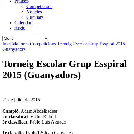
Pitiüses
Competicions
Notícies
Circulars
Calendari
Arxiu
Inici
Mallorca
Competicions
Torneig Escolar Grup Esspiral 2015
Guanyadors
Torneig Escolar Grup Esspiral
2015 (Guanyadors)
21 de juliol de 2015
Campió
: Adam Abdelkadeer
2n classificat
: Victor Rubert
3r classificat
: Pablo Luis Aguado
1r classificat sub-12
: Joan Canyelles