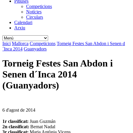
Pitiüses
Competicions
Notícies
Circulars
Calendari
Arxiu
Inici
Mallorca
Competicions
Torneig Festes San Abdon i Senen d
´Inca 2014
Guanyadors
Torneig Festes San Abdon i
Senen d´Inca 2014
(Guanyadors)
6 d'agost de 2014
1r classificat:
Juan Guzmán
2n classificat:
Bernat Nadal
3r classificat:
Maria Antònia Vicens