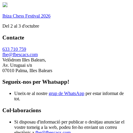
Ibiza Chess Festival 2026
Del 2 al 3 d'octubre
Contacte
633 710 759
fbe@fbescacs.com
Velòdrom Illes Balears,
Av. Uruguai s/n
07010 Palma, Illes Balears
Segueix-nos per Whatsapp!
Uneix-te al nostre
grup de WhatsApp
per estar informat de
tot.
Col·laboracions
Si disposau d'informació per publicar o desitjau anunciar el
vostre torneig a la web, podeu fer-ho enviant un correu
electònic a
fbe@fbescacs.com