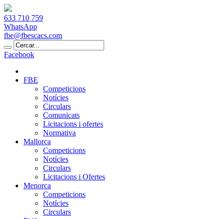
633 710 759
WhatsApp
fbe@fbescacs.com
Facebook
FBE
Competicions
Notícies
Circulars
Comunicats
Licitacions i ofertes
Normativa
Mallorca
Competicions
Notícies
Circulars
Licitacions i Ofertes
Menorca
Competicions
Notícies
Circulars