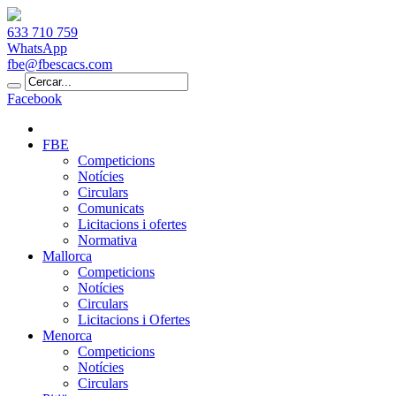
633 710 759
WhatsApp
fbe@fbescacs.com
Facebook
FBE
Competicions
Notícies
Circulars
Comunicats
Licitacions i ofertes
Normativa
Mallorca
Competicions
Notícies
Circulars
Licitacions i Ofertes
Menorca
Competicions
Notícies
Circulars