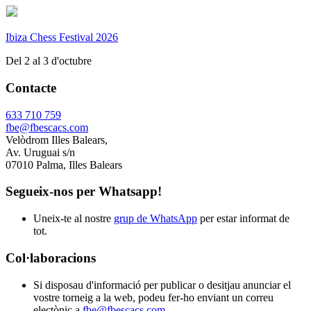
Ibiza Chess Festival 2026
Del 2 al 3 d'octubre
Contacte
633 710 759
fbe@fbescacs.com
Velòdrom Illes Balears,
Av. Uruguai s/n
07010 Palma, Illes Balears
Segueix-nos per Whatsapp!
Uneix-te al nostre
grup de WhatsApp
per estar informat de
tot.
Col·laboracions
Si disposau d'informació per publicar o desitjau anunciar el
vostre torneig a la web, podeu fer-ho enviant un correu
electònic a
fbe@fbescacs.com