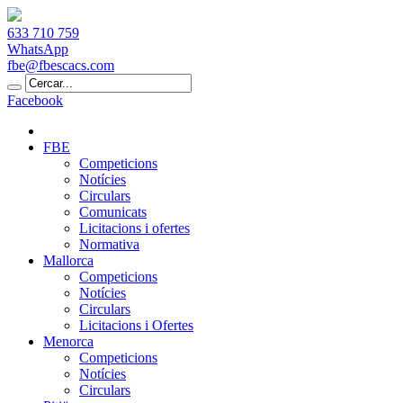
633 710 759
WhatsApp
fbe@fbescacs.com
Facebook
FBE
Competicions
Notícies
Circulars
Comunicats
Licitacions i ofertes
Normativa
Mallorca
Competicions
Notícies
Circulars
Licitacions i Ofertes
Menorca
Competicions
Notícies
Circulars