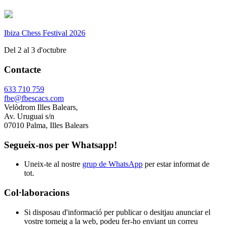
Ibiza Chess Festival 2026
Del 2 al 3 d'octubre
Contacte
633 710 759
fbe@fbescacs.com
Velòdrom Illes Balears,
Av. Uruguai s/n
07010 Palma, Illes Balears
Segueix-nos per Whatsapp!
Uneix-te al nostre
grup de WhatsApp
per estar informat de
tot.
Col·laboracions
Si disposau d'informació per publicar o desitjau anunciar el
vostre torneig a la web, podeu fer-ho enviant un correu