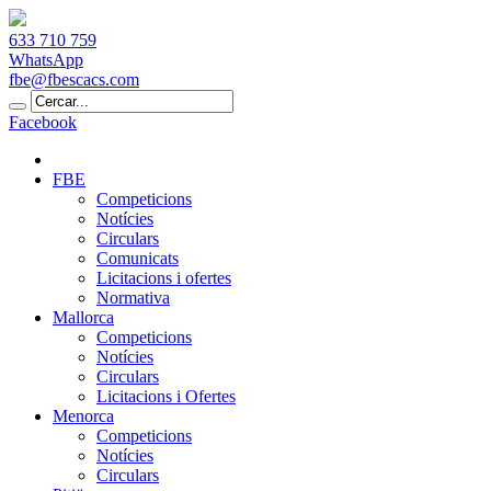
633 710 759
WhatsApp
fbe@fbescacs.com
Facebook
FBE
Competicions
Notícies
Circulars
Comunicats
Licitacions i ofertes
Normativa
Mallorca
Competicions
Notícies
Circulars
Licitacions i Ofertes
Menorca
Competicions
Notícies
Circulars