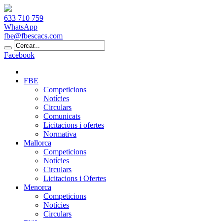
633 710 759
WhatsApp
fbe@fbescacs.com
Facebook
FBE
Competicions
Notícies
Circulars
Comunicats
Licitacions i ofertes
Normativa
Mallorca
Competicions
Notícies
Circulars
Licitacions i Ofertes
Menorca
Competicions
Notícies
Circulars