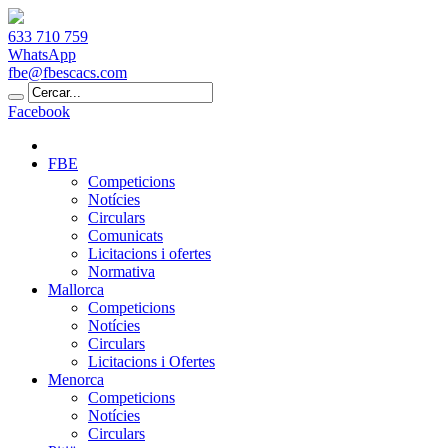
633 710 759
WhatsApp
fbe@fbescacs.com
Facebook
FBE
Competicions
Notícies
Circulars
Comunicats
Licitacions i ofertes
Normativa
Mallorca
Competicions
Notícies
Circulars
Licitacions i Ofertes
Menorca
Competicions
Notícies
Circulars