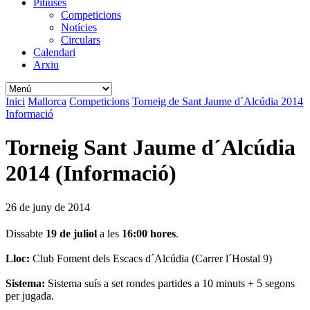
Pitiüses
Competicions
Notícies
Circulars
Calendari
Arxiu
Inici
Mallorca
Competicions
Torneig de Sant Jaume d´Alcúdia 2014
Informació
Torneig Sant Jaume d´Alcúdia
2014 (Informació)
26 de juny de 2014
Dissabte
19 de juliol
a les
16:00 hores
.
Lloc:
Club Foment dels Escacs d´Alcúdia (Carrer l´Hostal 9)
Sistema:
Sistema suís a set rondes partides a 10 minuts + 5 segons
per jugada.