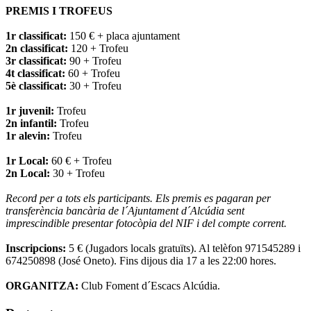
PREMIS I TROFEUS
1r classificat:
150 € + placa ajuntament
2n classificat:
120 + Trofeu
3r classificat:
90 + Trofeu
4t classificat:
60 + Trofeu
5è classificat:
30 + Trofeu
1r juvenil:
Trofeu
2n infantil:
Trofeu
1r alevin:
Trofeu
1r Local:
60 € + Trofeu
2n Local:
30 + Trofeu
Record per a tots els participants. Els premis es pagaran per
transferència bancària de l´Ajuntament d´Alcúdia sent
imprescindible presentar fotocòpia del NIF i del compte corrent.
Inscripcions:
5 € (Jugadors locals gratuïts). Al telèfon 971545289 i
674250898 (José Oneto). Fins dijous dia 17 a les 22:00 hores.
ORGANITZA:
Club Foment d´Escacs Alcúdia.