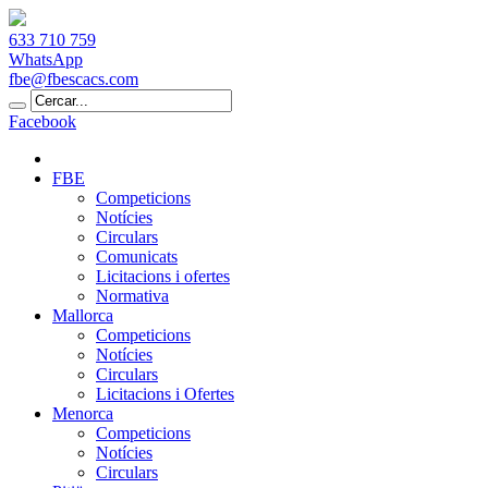
633 710 759
WhatsApp
fbe@fbescacs.com
Facebook
FBE
Competicions
Notícies
Circulars
Comunicats
Licitacions i ofertes
Normativa
Mallorca
Competicions
Notícies
Circulars
Licitacions i Ofertes
Menorca
Competicions
Notícies
Circulars